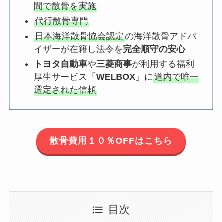
間で散骨を実施
代行散骨専門
日本海洋散骨協会認定
の海洋散骨アドバ
イザーが在籍し法令を
完全順守の安心
トヨタ自動車
や
三菱商事
が利用する福利
厚生サービス「
WELBOX
」に
道内で唯一
選定された信頼
散骨費用１０％OFFはこちら
目次