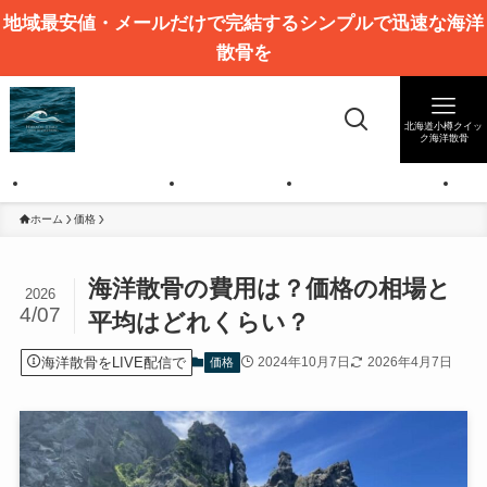
地域最安値・メールだけで完結するシンプルで迅速な海洋
散骨を
北海道小樽クイッ
ク海洋散骨
格表
お客様からのご質問例
私たちについて
北海道の海洋散骨とは
海
ホーム
価格
海洋散骨の費用は？価格の相場と
2026
4/07
平均はどれくらい？
海洋散骨をLIVE配信で
2024年10月7日
2026年4月7日
価格