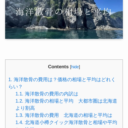
Contents
[
hide
]
1.
海洋散骨の費用は？価格の相場と平均はどれく
らい？
1.1.
海洋散骨の費用の内訳は
1.2.
海洋散骨の相場と平均 大都市圏は北海道
より割高
1.3.
海洋散骨の費用 北海道の相場と平均は
1.4.
北海道小樽クイック海洋散骨と相場や平均